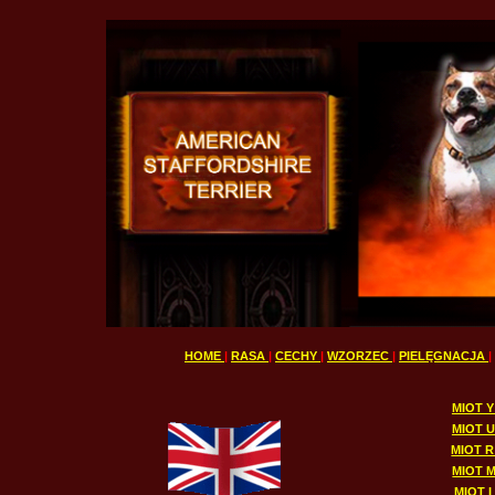
HOME
|
RASA
|
CECHY
|
WZORZEC
|
PIELĘGNACJA
|
MIOT Y
MIOT U
MIOT R 
MIOT M
MIOT I