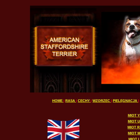
HOME
|
RASA
|
CECHY
|
WZORZEC
|
PIELĘGNACJA
|
MIOT Y
MIOT U
MIOT R 
MIOT M
MIOT I