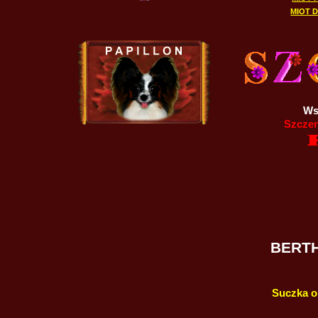
MIOT D
Ws
Szczen
BERTH
Suczka o