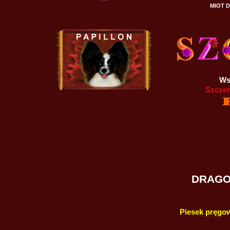
MIOT D
Ws
Szczen
DRAGON
Piesek pręgo