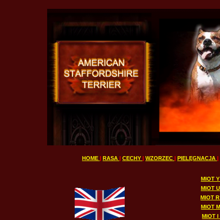
HOME
|
RASA
|
CECHY
|
WZORZEC
|
PIELĘGNACJA
|
MIOT Y
MIOT U
MIOT R 
MIOT M
MIOT I