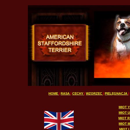
HOME
|
RASA
|
CECHY
|
WZORZEC
|
PIELĘGNACJA
|
MIOT Y
MIOT U
MIOT R 
MIOT M
MIOT I