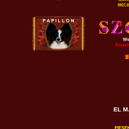
MIOT D
Ws
Szczen
EL M
PIESEK