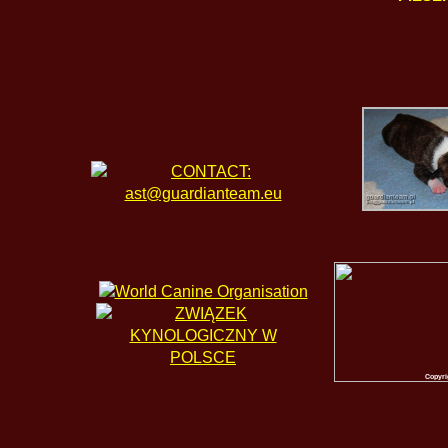
NERON pra
Copyri