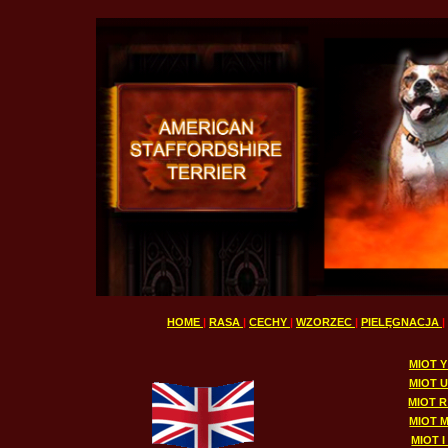
HOME
|
RASA
|
CECHY
|
WZORZEC
|
PIELĘGNACJA
|
MIOT Y
MIOT U
MIOT R 
MIOT M
MIOT I