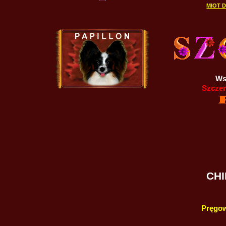
MIOT D
Ws
Szczen
CHI
Pręgow