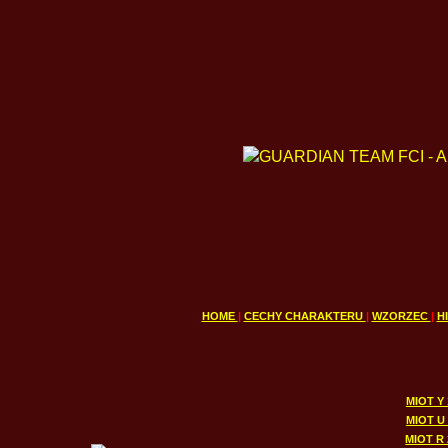
HOME
|
CECHY CHARAKTERU
|
WZORZEC
|
H
MIOT Y 
MIOT U 
MIOT R 