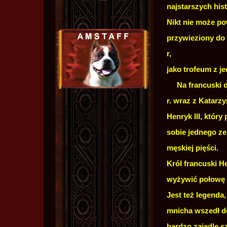
najstarszych hist
Nikt nie może po
przywieziony do 
r,
jako trofeum z je
.....
Na francuski 
r. wraz z Katarzy
Henryk III, któr
sobie jednego ze
męskiej pięści.
Król francuski H
wyżywić połowę 
Jest też legenda
mnicha wszedł do 
bardzo zajadle sz