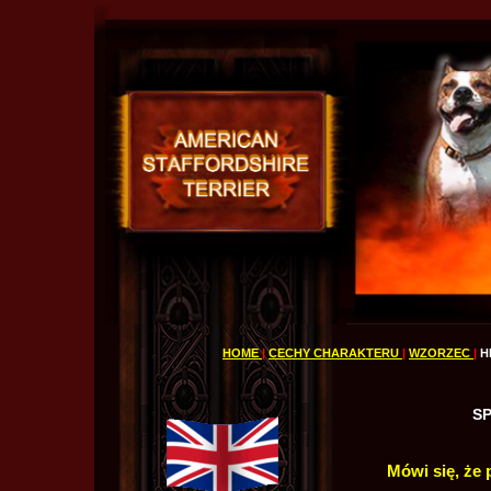
HOME
|
CECHY CHARAKTERU
|
WZORZEC
|
H
S
.....
Mówi się, że p