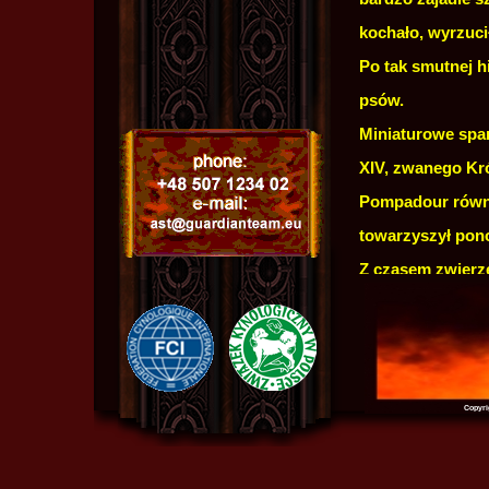
kochało, wyrzuci
Po tak smutnej hi
psów.
Miniaturowe span
XIV, zwanego Kr
Pompadour równie
towarzyszył pono
Z czasem zwierzę
Niestety w okres
zmniejszyła. Psy
były zabijane prz
pozbyć się wszys
Copyri
pompie.
.....
Przez wieki s