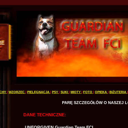
CHY
|
WZORZEC
|
PIELĘGNACJA
|
PSY
|
SUKI
|
MIOTY
|
FOTO
|
OPIEKA
|
BIŻUTERIA
PARĘ SZCZEGÓŁÓW O NASZEJ LO
DANE TECHNICZNE:
.....
UNFORGIVEN Guardian Team FCI
. . . .