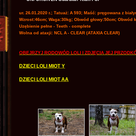
ur. 26.01.2020 r.; Tatuaż: A 593; Maść: pręgowana z biał
Wzrost:46cm; Waga:30kg; Obwód głowy:50cm; Obwód kl
Uzębienie pełne - Teeth - complete
Wolna od ataxji: NCL A - CLEAR (ATAXIA CLEAR)
OBEJRZYJ RODOWÓD LOLI I ZDJĘCIA JEJ PRZODK
DZIECI LOLI MIOT Y
DZIECI LOLI MIOT AA