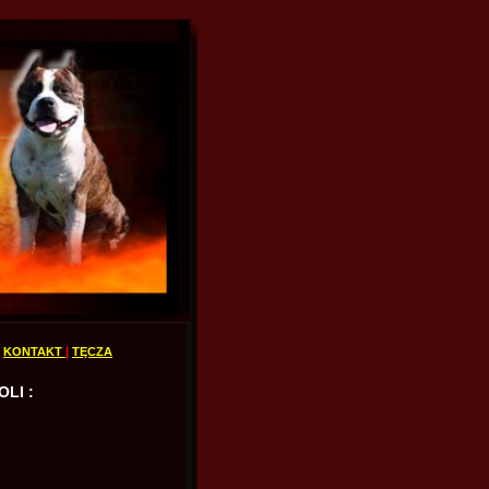
|
KONTAKT
|
TĘCZA
LI :